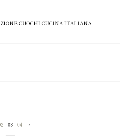
E CUOCHI CUCINA ITALIANA
02
03
04